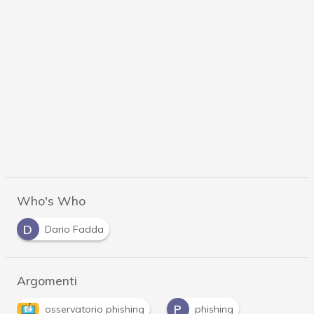
Who's Who
D
Dario Fadda
Argomenti
P
osservatorio phishing
phishing