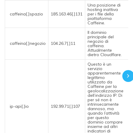
Una posizione di
hosting inattiva
caffeina[.]spazio
185.163.46[.]131
per i file della
piattaforma
Caffeine.
Il dominio
principale del
negozio di
caffeina[.]negozio
104.26.7[.]11
caffeina.
Attualmente
dietro Cloudflare.
Questo è un
servizio
apparentemente
legittimo
utilizzato da
Caffeine per la
geolocalizzazione
dell’indirizzo IP. Di
per sé non è
intrinsecamente
ip-api[.]io
192.99.71[.]107
dannoso, ma
quando l’attività
per questo
dominio compare
insieme ad altri
indicatori di