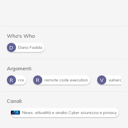
Who's Who
D
Dario Fadda
Argomenti
R
V
W
remote code execution
vulnerabilità
W
Canali
Attacchi hacker e Malware: le ultime news in tempo reale 