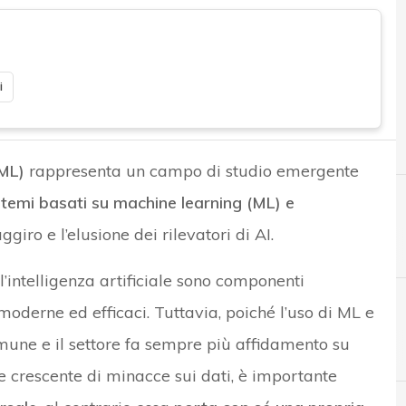
i
ML)
rappresenta un campo di studio emergente
istemi basati su machine learning (ML) e
aggiro e l’elusione dei rilevatori di AI.
 l’intelligenza artificiale sono componenti
 moderne ed efficaci. Tuttavia, poiché l’uso di ML e
mune e il settore fa sempre più affidamento su
C
E
cyber attack
eXtended Detection and Response
e crescente di minacce sui dati, è importante