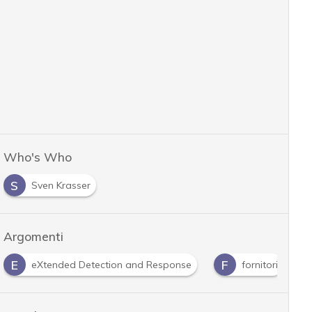
Who's Who
S
Sven Krasser
Argomenti
F
I
M
fornitori
Intelligenza Artificiale
machine l