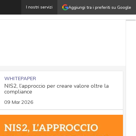
ttacchi di Adversarial Machine Learning: come riconoscer
I nostri servizi
Aggiungi tra i preferiti su Google
WHITEPAPER
NIS2, l’approccio per creare valore oltre la
compliance
09 Mar 2026