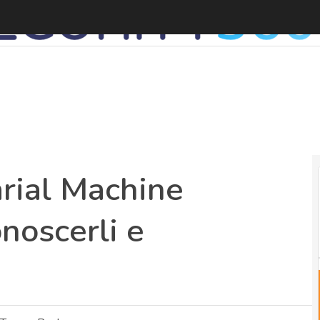
A
arial Machine
noscerli e