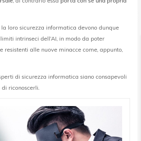
ersale
, al contrario essa
porta con sé una propria
 la loro sicurezza informatica devono dunque
limiti intrinseci dell’AI, in modo da poter
e e resistenti alle nuove minacce come, appunto,
sperti di sicurezza informatica siano consapevoli
di riconoscerli.