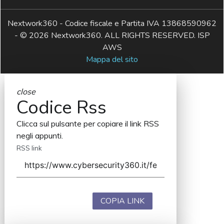
Nextwork360 - Codice fiscale e Partita IVA 13868590962
- © 2026 Nextwork360. ALL RIGHTS RESERVED. ISP
AWS
Mappa del sito
close
Codice Rss
Clicca sul pulsante per copiare il link RSS
negli appunti.
RSS link
COPIA LINK