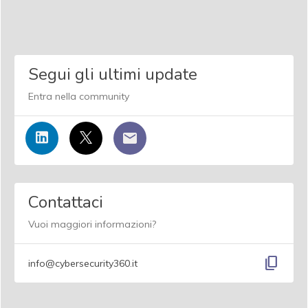
Segui gli ultimi update
Entra nella community
Contattaci
Vuoi maggiori informazioni?
content_copy
info@cybersecurity360.it