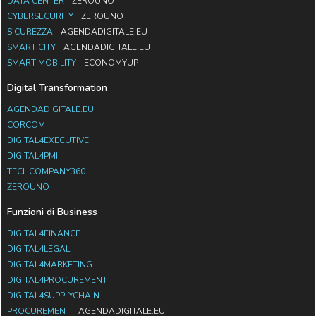
DATA CENTER
ZEROUNO
CYBERSECURITY
ZEROUNO
SICUREZZA
AGENDADIGITALE.EU
SMART CITY
AGENDADIGITALE.EU
SMART MOBILITY
ECONOMYUP
Digital Transformation
AGENDADIGITALE.EU
CORCOM
DIGITAL4EXECUTIVE
DIGITAL4PMI
TECHCOMPANY360
ZEROUNO
Funzioni di Business
DIGITAL4FINANCE
DIGITAL4LEGAL
DIGITAL4MARKETING
DIGITAL4PROCUREMENT
DIGITAL4SUPPLYCHAIN
PROCUREMENT
AGENDADIGITALE.EU