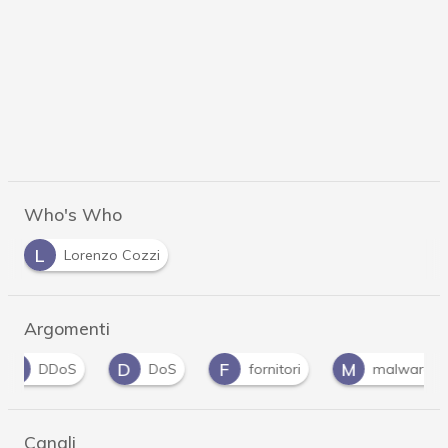
Who's Who
L
Lorenzo Cozzi
Argomenti
D
F
M
P
DoS
fornitori
malware
phis
Canali