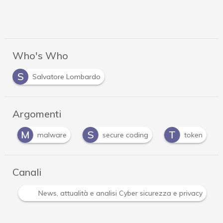
Who's Who
S
Salvatore Lombardo
Argomenti
M
S
T
r
malware
secure coding
token
Canali
Attacchi hacker e Malware: le ultime news in tempo reale 