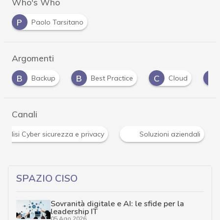
Who's Who
P
Paolo Tarsitano
Argomenti
B
C
C
C
Best Practice
Cloud
Clusit
c
Canali
News, attualità e analisi Cyber sicurezza e privacy
SPAZIO CISO
Sovranità digitale e AI: le sfide per la
leadership IT
05 Ago 2026