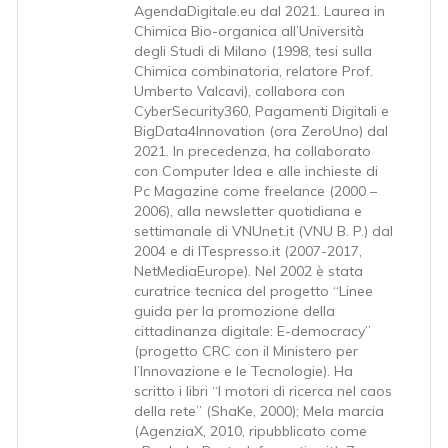
AgendaDigitale.eu dal 2021. Laurea in
Chimica Bio-organica all’Università
degli Studi di Milano (1998, tesi sulla
Chimica combinatoria, relatore Prof.
Umberto Valcavi), collabora con
CyberSecurity360, Pagamenti Digitali e
BigData4Innovation (ora ZeroUno) dal
2021. In precedenza, ha collaborato
con Computer Idea e alle inchieste di
Pc Magazine come freelance (2000 –
2006), alla newsletter quotidiana e
settimanale di VNUnet.it (VNU B. P.) dal
2004 e di ITespresso.it (2007-2017,
NetMediaEurope). Nel 2002 è stata
curatrice tecnica del progetto “Linee
guida per la promozione della
cittadinanza digitale: E-democracy”
(progetto CRC con il Ministero per
l’Innovazione e le Tecnologie). Ha
scritto i libri “I motori di ricerca nel caos
della rete” (ShaKe, 2000); Mela marcia
(AgenziaX, 2010, ripubblicato come