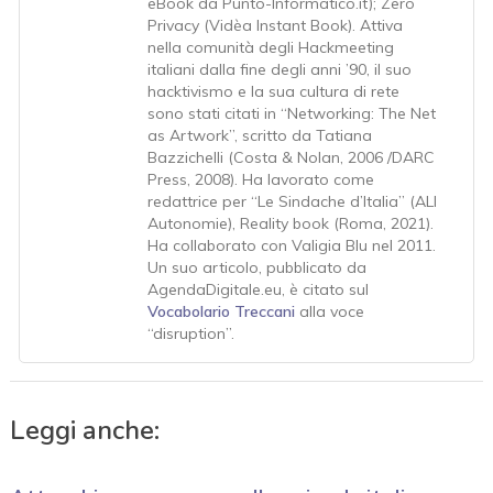
eBook da Punto-Informatico.it); Zero
Privacy (Vidèa Instant Book). Attiva
nella comunità degli Hackmeeting
italiani dalla fine degli anni ’90, il suo
hacktivismo e la sua cultura di rete
sono stati citati in “Networking: The Net
as Artwork”, scritto da Tatiana
Bazzichelli (Costa & Nolan, 2006 /DARC
Press, 2008). Ha lavorato come
redattrice per “Le Sindache d’Italia” (ALI
Autonomie), Reality book (Roma, 2021).
Ha collaborato con Valigia Blu nel 2011.
Un suo articolo, pubblicato da
AgendaDigitale.eu, è citato sul
Vocabolario Treccani
alla voce
“disruption”.
Leggi anche: