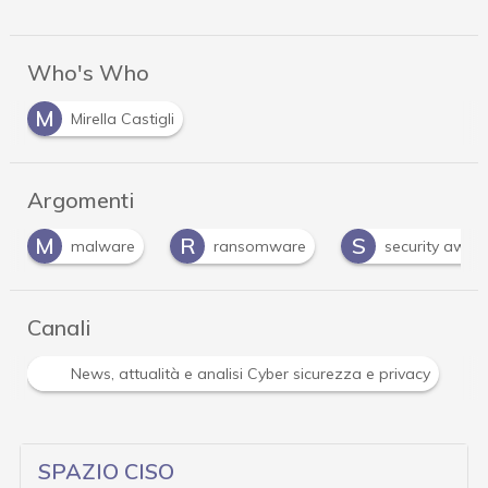
Who's Who
M
Mirella Castigli
Argomenti
R
S
malware
ransomware
security awareness
Canali
R
tà e analisi Cyber sicurezza e privacy
Ransomware
SPAZIO CISO