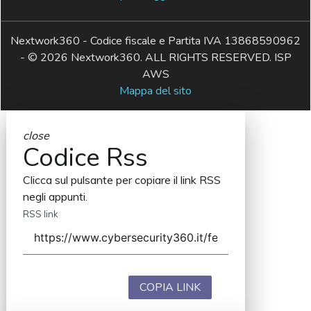
Nextwork360 - Codice fiscale e Partita IVA 13868590962
- © 2026 Nextwork360. ALL RIGHTS RESERVED. ISP
AWS
Mappa del sito
close
Codice Rss
Clicca sul pulsante per copiare il link RSS
negli appunti.
RSS link
COPIA LINK