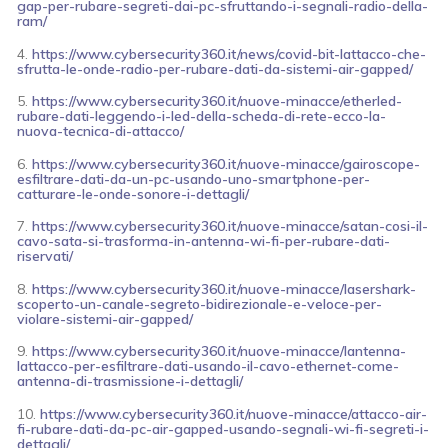
gap-per-rubare-segreti-dai-pc-sfruttando-i-segnali-radio-della-
ram/
4.
https://www.cybersecurity360.it/news/covid-bit-lattacco-che-
sfrutta-le-onde-radio-per-rubare-dati-da-sistemi-air-gapped/
5.
https://www.cybersecurity360.it/nuove-minacce/etherled-
rubare-dati-leggendo-i-led-della-scheda-di-rete-ecco-la-
nuova-tecnica-di-attacco/
6.
https://www.cybersecurity360.it/nuove-minacce/gairoscope-
esfiltrare-dati-da-un-pc-usando-uno-smartphone-per-
catturare-le-onde-sonore-i-dettagli/
7.
https://www.cybersecurity360.it/nuove-minacce/satan-cosi-il-
cavo-sata-si-trasforma-in-antenna-wi-fi-per-rubare-dati-
riservati/
8.
https://www.cybersecurity360.it/nuove-minacce/lasershark-
scoperto-un-canale-segreto-bidirezionale-e-veloce-per-
violare-sistemi-air-gapped/
9.
https://www.cybersecurity360.it/nuove-minacce/lantenna-
lattacco-per-esfiltrare-dati-usando-il-cavo-ethernet-come-
antenna-di-trasmissione-i-dettagli/
10.
https://www.cybersecurity360.it/nuove-minacce/attacco-air-
fi-rubare-dati-da-pc-air-gapped-usando-segnali-wi-fi-segreti-i-
dettagli/