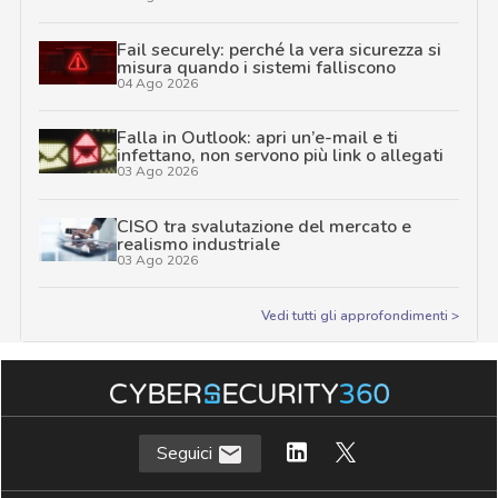
Fail securely: perché la vera sicurezza si
misura quando i sistemi falliscono
04 Ago 2026
Falla in Outlook: apri un’e-mail e ti
infettano, non servono più link o allegati
03 Ago 2026
CISO tra svalutazione del mercato e
realismo industriale
03 Ago 2026
Vedi tutti gli approfondimenti >
Seguici