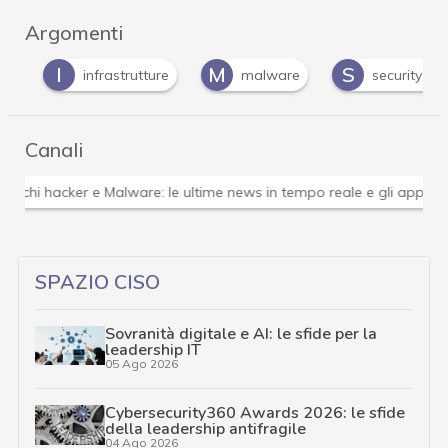
Argomenti
I
M
S
infrastrutture
malware
security awar
Canali
Attacchi hacker e Malware: le ultime news in tempo reale 
SPAZIO CISO
Sovranità digitale e AI: le sfide per la
leadership IT
05 Ago 2026
Cybersecurity360 Awards 2026: le sfide
della leadership antifragile
04 Ago 2026