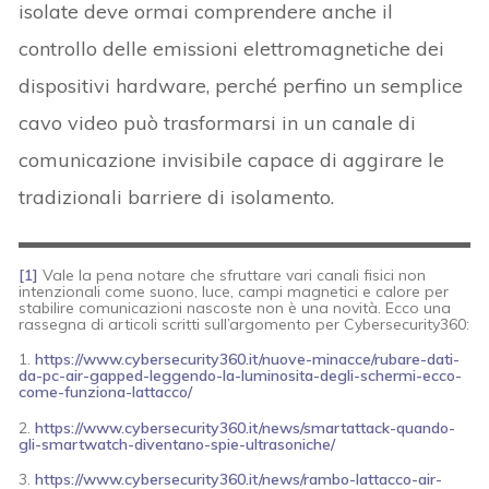
isolate deve ormai comprendere anche il
controllo delle emissioni elettromagnetiche dei
dispositivi hardware, perché perfino un semplice
cavo video può trasformarsi in un canale di
comunicazione invisibile capace di aggirare le
tradizionali barriere di isolamento.
[1]
Vale la pena notare che sfruttare vari canali fisici non
intenzionali come suono, luce, campi magnetici e calore per
stabilire comunicazioni nascoste non è una novità. Ecco una
rassegna di articoli scritti sull’argomento per Cybersecurity360:
1.
https://www.cybersecurity360.it/nuove-minacce/rubare-dati-
da-pc-air-gapped-leggendo-la-luminosita-degli-schermi-ecco-
come-funziona-lattacco/
2.
https://www.cybersecurity360.it/news/smartattack-quando-
gli-smartwatch-diventano-spie-ultrasoniche/
3.
https://www.cybersecurity360.it/news/rambo-lattacco-air-