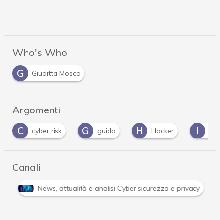
Who's Who
G
Giuditta Mosca
Argomenti
C
G
H
I
cyber risk
guida
Hacker
inc
Canali
i
News, attualità e analisi Cyber sicurezza e privacy