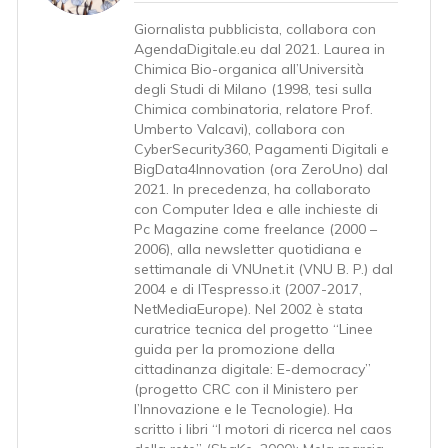
Giornalista pubblicista, collabora con
AgendaDigitale.eu dal 2021. Laurea in
Chimica Bio-organica all’Università
degli Studi di Milano (1998, tesi sulla
Chimica combinatoria, relatore Prof.
Umberto Valcavi), collabora con
CyberSecurity360, Pagamenti Digitali e
BigData4Innovation (ora ZeroUno) dal
2021. In precedenza, ha collaborato
con Computer Idea e alle inchieste di
Pc Magazine come freelance (2000 –
2006), alla newsletter quotidiana e
settimanale di VNUnet.it (VNU B. P.) dal
2004 e di ITespresso.it (2007-2017,
NetMediaEurope). Nel 2002 è stata
curatrice tecnica del progetto “Linee
guida per la promozione della
cittadinanza digitale: E-democracy”
(progetto CRC con il Ministero per
l’Innovazione e le Tecnologie). Ha
scritto i libri “I motori di ricerca nel caos