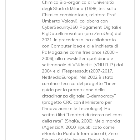
Chimica Bio-organica all’Università
degli Studi di Milano (1998, tesi sulla
Chimica combinatoria, relatore Prof.
Umberto Valcavi), collabora con
CyberSecurity360, Pagamenti Digitali e
BigData4Innovation (ora ZeroUno) dal
2021. In precedenza, ha collaborato
con Computer Idea e alle inchieste di
Pc Magazine come freelance (2000 –
2006), alla newsletter quotidiana e
settimanale di VNUnet.it (VNU B. P.) dal
2004 e di ITespresso.it (2007-2017,
NetMediaEurope). Nel 2002 è stata
curatrice tecnica del progetto “Linee
guida per la promozione della
cittadinanza digitale: E-democracy”
(progetto CRC con il Ministero per
l’Innovazione e le Tecnologie). Ha
scritto i libri “I motori di ricerca nel caos
della rete” (ShaKe, 2000); Mela marcia
(AgenziaX, 2010, ripubblicato come
eBook da Punto-Informatico.it); Zero
Privacy (Vidèa Instant Book). Attiva