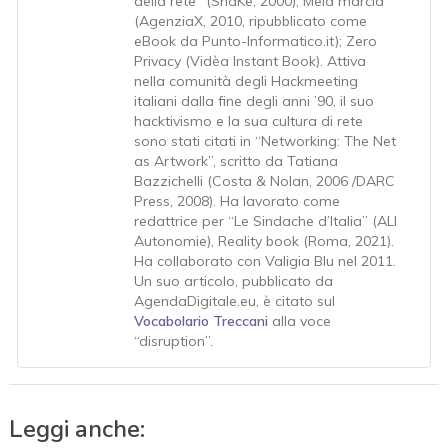
della rete” (ShaKe, 2000); Mela marcia
(AgenziaX, 2010, ripubblicato come
eBook da Punto-Informatico.it); Zero
Privacy (Vidèa Instant Book). Attiva
nella comunità degli Hackmeeting
italiani dalla fine degli anni ’90, il suo
hacktivismo e la sua cultura di rete
sono stati citati in “Networking: The Net
as Artwork”, scritto da Tatiana
Bazzichelli (Costa & Nolan, 2006 /DARC
Press, 2008). Ha lavorato come
redattrice per “Le Sindache d’Italia” (ALI
Autonomie), Reality book (Roma, 2021).
Ha collaborato con Valigia Blu nel 2011.
Un suo articolo, pubblicato da
AgendaDigitale.eu, è citato sul
Vocabolario Treccani
alla voce
“disruption”.
Leggi anche: