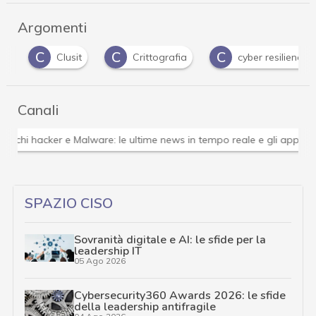
Argomenti
C
C
C
Clusit
Crittografia
cyber resilience
Canali
Attacchi hacker e Malware: le ultime news in tempo reale 
SPAZIO CISO
Sovranità digitale e AI: le sfide per la
leadership IT
05 Ago 2026
Cybersecurity360 Awards 2026: le sfide
della leadership antifragile