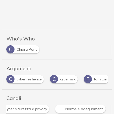
Who's Who
C
Chiara Ponti
Argomenti
C
C
F
cyber resilience
cyber risk
fornitori
Canali
isi Cyber sicurezza e privacy
Norme e adeguamenti