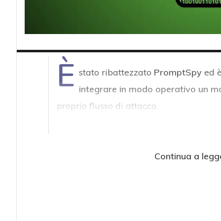
È
stato ribattezzato
PromptSpy
ed 
integrare in modo operativo un mode
proprio flusso di attacco.
Continua a legg