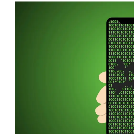
acy
Attacchi hacke