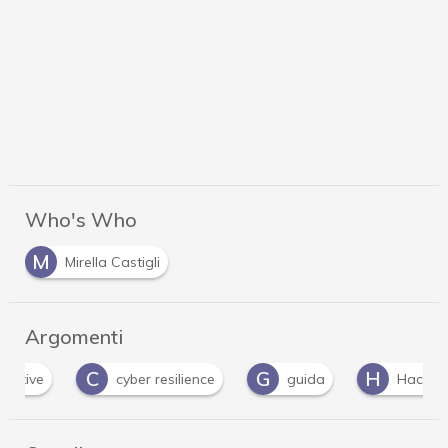
Who's Who
M
Mirella Castigli
Argomenti
C
G
H
I
cyber resilience
guida
Hacker