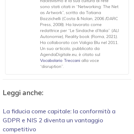
hacktivismo e la sua cultura di rete
sono stati citati in “Networking: The Net
as Artwork”, scritto da Tatiana
Bazzichelli (Costa & Nolan, 2006 /DARC
Press, 2008). Ha lavorato come
redattrice per “Le Sindache d’Italia” (ALI
Autonomie), Reality book (Roma, 2021).
Ha collaborato con Valigia Blu nel 2011.
Un suo articolo, pubblicato da
AgendaDigitale.eu, è citato sul
Vocabolario Treccani
alla voce
“disruption”.
Leggi anche:
La fiducia come capitale: la conformità a
GDPR e NIS 2 diventa un vantaggio
competitivo