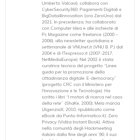
Umberto Valcavi), collabora con
CyberSecurity360, Pagamenti Digitali e
BigData4Innovation (ora ZeroUno) dal
2021. In precedenza, ha collaborato
con Computer Idea e alle inchieste di
Pc Magazine come freelance (2000 –
2006), alla newsletter quotidiana e
settimanale di VNUnet.it (VNU B. P.) dal
2004 e di ITespresso.it (2007-2017,
NetMediaEurope). Nel 2002 è stata
curatrice tecnica del progetto “Linee
guida per la promozione della
cittadinanza digitale: E-democracy”
(progetto CRC con il Ministero per
l’Innovazione e le Tecnologie). Ha
scritto i libri “I motori di ricerca nel caos
della rete” (ShaKe, 2000); Mela marcia
(AgenziaX, 2010, ripubblicato come
eBook da Punto-Informatico.it); Zero
Privacy (Vidèa Instant Book). Attiva
nella comunità degli Hackmeeting
italiani dalla fine degli anni ’90, il suo