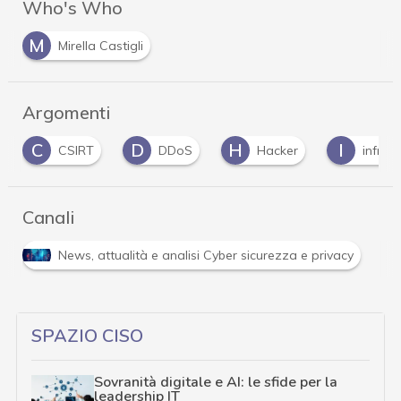
Who's Who
M
Mirella Castigli
Argomenti
C
D
H
I
CSIRT
DDoS
Hacker
infras
Canali
News, attualità e analisi Cyber sicurezza e privacy
SPAZIO CISO
Sovranità digitale e AI: le sfide per la
leadership IT