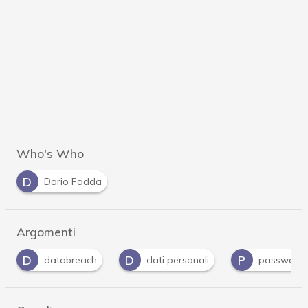
Who's Who
D
Dario Fadda
Argomenti
D
P
P
ch
dati personali
password
phishing