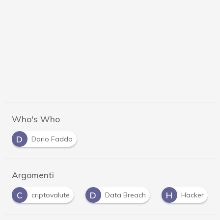
Who's Who
D
Dario Fadda
Argomenti
D
H
P
te
Data Breach
Hacker
phishing