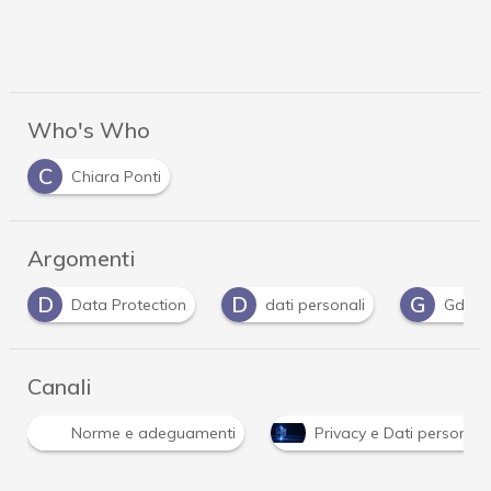
Who's Who
C
Chiara Ponti
Argomenti
D
D
G
Data Protection
dati personali
Gdpr
Canali
Norme e adeguamenti
Privacy e Dati personali