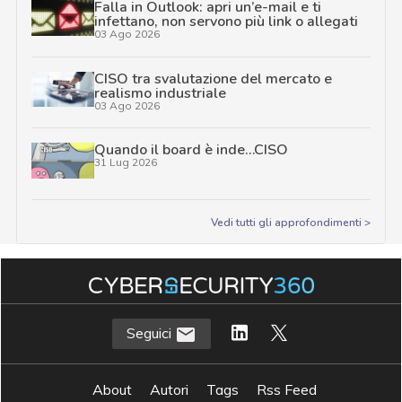
Falla in Outlook: apri un’e-mail e ti
infettano, non servono più link o allegati
03 Ago 2026
CISO tra svalutazione del mercato e
realismo industriale
03 Ago 2026
Quando il board è inde…CISO
31 Lug 2026
Vedi tutti gli approfondimenti >
Seguici
About
Autori
Tags
Rss Feed