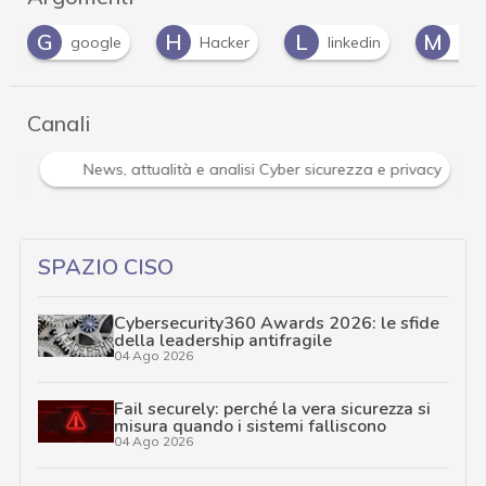
H
L
M
Hacker
linkedin
Microsoft
o
Canali
Attacchi hacker e Malware: le ultime news in tempo reale 
SPAZIO CISO
Cybersecurity360 Awards 2026: le sfide
della leadership antifragile
04 Ago 2026
Fail securely: perché la vera sicurezza si
misura quando i sistemi falliscono
04 Ago 2026