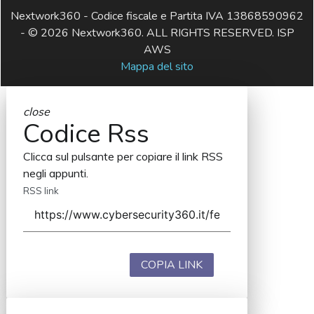
Nextwork360 - Codice fiscale e Partita IVA 13868590962
- © 2026 Nextwork360. ALL RIGHTS RESERVED. ISP
AWS
Mappa del sito
close
Codice Rss
Clicca sul pulsante per copiare il link RSS
negli appunti.
RSS link
COPIA LINK