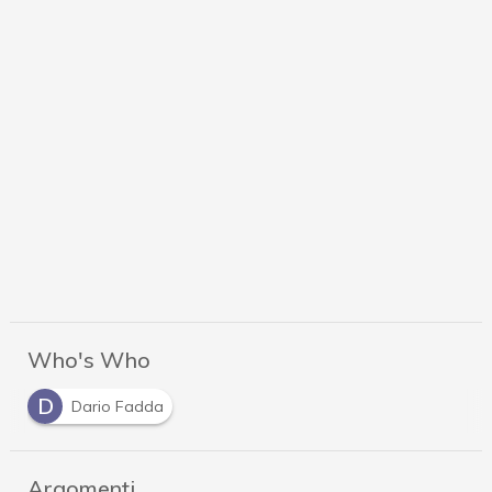
Who's Who
D
Dario Fadda
Argomenti