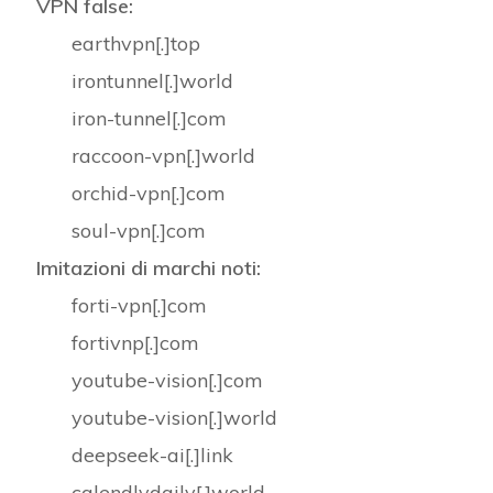
VPN false:
earthvpn[.]top
irontunnel[.]world
iron-tunnel[.]com
raccoon-vpn[.]world
orchid-vpn[.]com
soul-vpn[.]com
Imitazioni di marchi noti:
forti-vpn[.]com
fortivnp[.]com
youtube-vision[.]com
youtube-vision[.]world
deepseek-ai[.]link
calendlydaily[.]world