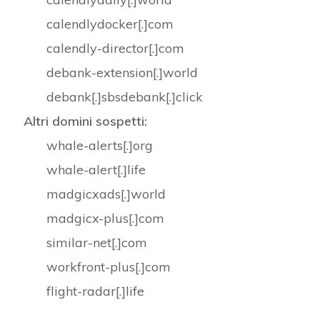
calendlydocker[.]com
calendly-director[.]com
debank-extension[.]world
debank[.]sbsdebank[.]click
Altri domini sospetti:
whale-alerts[.]org
whale-alert[.]life
madgicxads[.]world
madgicx-plus[.]com
similar-net[.]com
workfront-plus[.]com
flight-radar[.]life