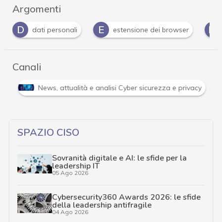
Argomenti
E
M
P
estensione dei browser
malware
Priv
Canali
Attacchi hacker e Malware: le ultime news in tempo reale 
SPAZIO CISO
Sovranità digitale e AI: le sfide per la
leadership IT
05 Ago 2026
Cybersecurity360 Awards 2026: le sfide
della leadership antifragile
04 Ago 2026