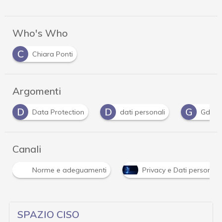
Who's Who
C
Chiara Ponti
Argomenti
D
G
P
dati personali
Gdpr
password
Canali
Norme e adeguamenti
Privacy e Dati personali
SPAZIO CISO