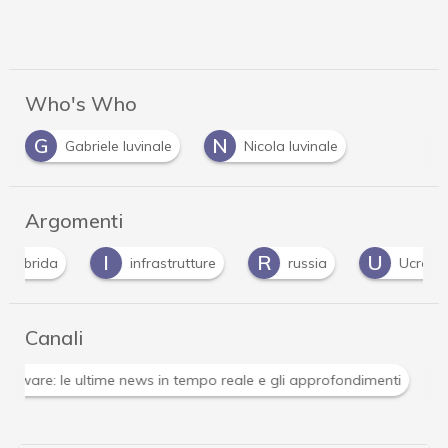
Who's Who
G
N
Gabriele Iuvinale
Nicola Iuvinale
Argomenti
I
R
U
ida
infrastrutture
russia
Ucraina
Canali
Attacchi hacker e Malware: le ultime news in tempo reale 