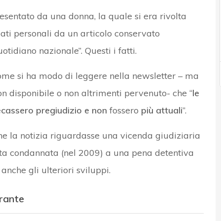
esentato da una donna, la quale si era rivolta
 dati personali da un articolo conservato
otidiano nazionale”. Questi i fatti.
come si ha modo di leggere nella newsletter – ma
n disponibile o non altrimenti pervenuto- che “
le
ecassero pregiudizio
e
non
fossero
più attuali
”.
he la notizia riguardasse una vicenda giudiziaria
ata condannata (nel 2009) a una pena detentiva
anche gli ulteriori sviluppi.
arante