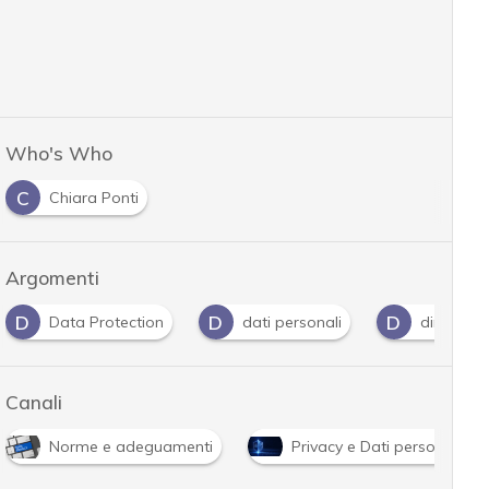
Who's Who
C
Chiara Ponti
Argomenti
D
D
D
Data Protection
dati personali
diritto all
Canali
Norme e adeguamenti
Privacy e Dati personali