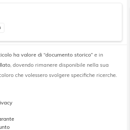
i
ticolo ha valore di “documento storico”
e in
llato
, dovendo rimanere disponibile nella sua
coloro che volessero svolgere specifiche ricerche.
ivacy
arante
punto