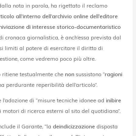
alla nota in parola, ha rigettato il reclamo
icolo all’interno dell’archivio online dell’editore
chiviazione di interesse storico-documentaristico
di cronaca giornalistica, è anch’essa prevista dal
imiti al potere di esercitare il diritto di
uestione, come vedremo poco più oltre.
iò ritiene testualmente che
non
sussistono “
ragioni
a perdurante reperibilità dell’articolo”.
re l’adozione di “misure tecniche idonee ad
inibire
 motori di ricerca esterni al sito del quotidiano”.
nclude il Garante, “la
deindicizzazione
disposta