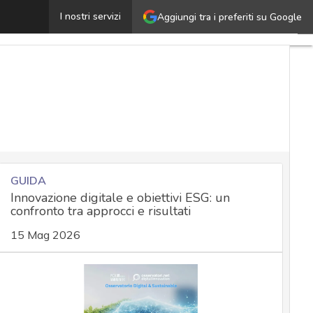
Garante Privacy: ecco cosa contesta al chatbot Replika
I nostri servizi
Aggiungi tra i preferiti su Google
Ult
art
Cy
Na
Ma
e
att
No
ad
GUIDA
Innovazione digitale e obiettivi ESG: un
confronto tra approcci e risultati
Sol
15 Mag 2026
azi
Cul
cy
Ne
att