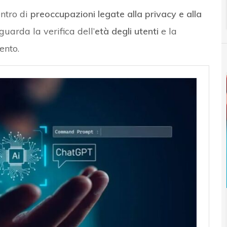
entro di
preoccupazioni legate alla privacy e alla
guarda la verifica dell’
età degli utenti
e la
ento.