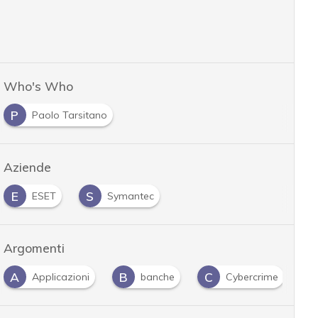
Who's Who
P
Paolo Tarsitano
Aziende
E
S
ESET
Symantec
Argomenti
A
B
C
C
Applicazioni
banche
Cybercrime