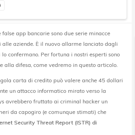
i
r e Malware: le ultime news in tempo reale e gli approfondimenti
 le false app bancarie sono due serie minacce
 alle aziende. È il nuovo allarme lanciato dagli
ti lo confermano. Per fortuna i nostri esperti sono
le alla difesa, come vedremo in questo articolo.
ngola carta di credito può valere anche 45 dollari
nte un attacco informatico mirato verso la
s avrebbero fruttato ai criminal hacker un
Numeri da capogiro (e comunque stimati) che
nternet Security Threat Report (ISTR) di