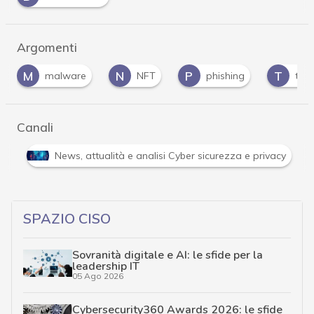
Argomenti
M
N
P
T
malware
NFT
phishing
trojan
Canali
er e Malware: le ultime news in tempo reale e gli approfondimenti
SPAZIO CISO
Sovranità digitale e AI: le sfide per la
leadership IT
05 Ago 2026
Cybersecurity360 Awards 2026: le sfide