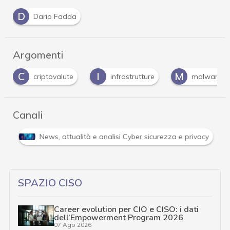
D
Dario Fadda
Argomenti
C
I
M
criptovalute
infrastrutture
malware
Canali
Attacchi hacker e Malware: le ultime news in tempo reale 
SPAZIO CISO
Career evolution per CIO e CISO: i dati
dell’Empowerment Program 2026
07 Ago 2026