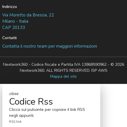
Indirizzo
Via Moretto da Brescia, 22
Milano - Italia
CAP 20133
Contatti
Contatta il nostro team per maggiori informazioni
Nextwork360 - Codice fiscale e Partita IVA 13868590962 - © 2026
Nextwork360. ALL RIGHTS RESERVED. ISP AWS
Mappa del sito
close
Codice Rss
Clicca sul pulsante per copiare il link RSS
negli appunti.
RSS link