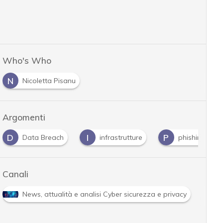
Who's Who
N
Nicoletta Pisanu
Argomenti
I
P
P
Data Breach
infrastrutture
phishing
P
Canali
ità e analisi Cyber sicurezza e privacy
Norme e adeguame