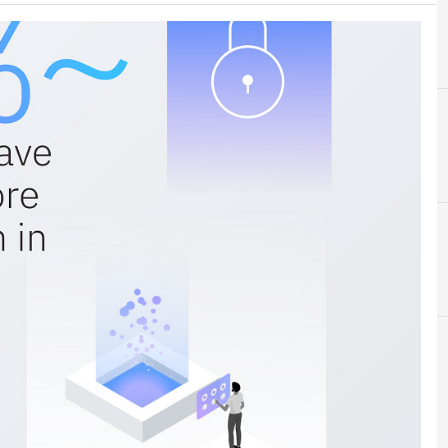
C
D
Cloud
me news in tempo reale e gli approfondimenti
News, attual