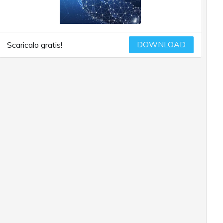
DOWNLOAD
Scaricalo gratis!