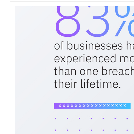
acy
Attacchi hacker e Malware: le ulti