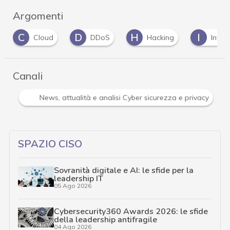
Argomenti
D
H
I
DDoS
Hacking
Internet Of Things
Canali
Attacchi hacker e Malware: le ultime news in tempo reale 
SPAZIO CISO
Sovranità digitale e AI: le sfide per la
leadership IT
05 Ago 2026
Cybersecurity360 Awards 2026: le sfide
della leadership antifragile
04 Ago 2026