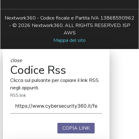
Nextwork360 - Codice fiscale e Partita IVA 13868590962
- © 2026 Nextwork360. ALL RIGHTS RESERVED. ISP
AWS
Mappa del sito
close
Codice Rss
Clicca sul pulsante per copiare il link RSS
negli appunti.
RSS link
COPIA LINK