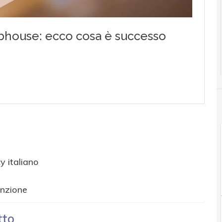
y italiano
anzione
tto