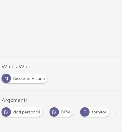
Who's Who
N
Nicoletta Pisanu
Argomenti
D
D
F
G
dati personali
DPIA
fornitori
G