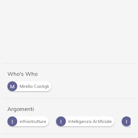
Who's Who
M
Mirella Castigli
Argomenti
I
I
I
infrastrutture
Intelligenza Artificiale
i