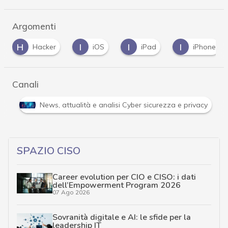
Argomenti
I
I
I
S
r
iOS
iPad
iPhone
spyware
Canali
Attacchi hacker e Malware: le ultime news in tempo reale e gli 
SPAZIO CISO
Career evolution per CIO e CISO: i dati
dell’Empowerment Program 2026
07 Ago 2026
Sovranità digitale e AI: le sfide per la
leadership IT