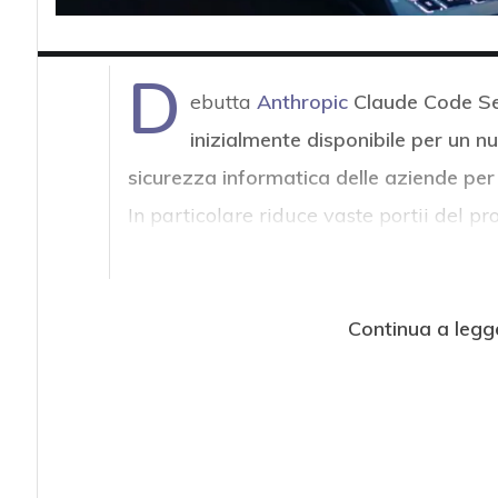
D
ebutta
Anthropic
Claude Code Se
inizialmente disponibile per un num
sicurezza informatica delle aziende per m
In particolare riduce vaste portii del pro
Continua a legg