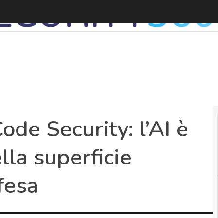
A
de Security: l’AI è
lla superficie
fesa