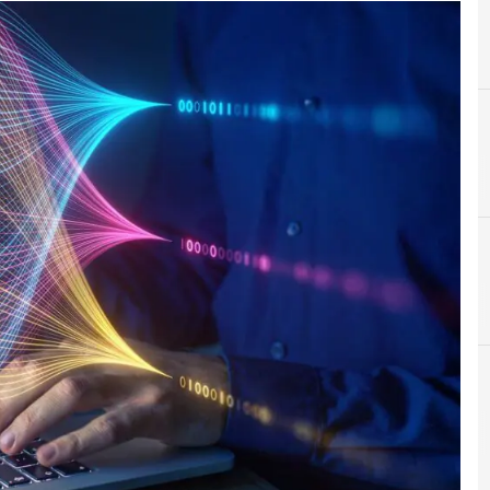
A
AI
r e Malware: le ultime news in tempo reale e gli approfondimenti