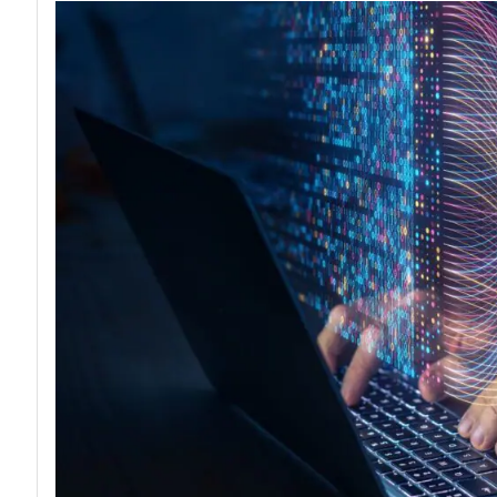
acy
Attacchi hacke