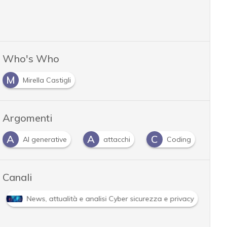
Who's Who
M
Mirella Castigli
Argomenti
A
A
C
C
AI generative
attacchi
Coding
Canali
News, attualità e analisi Cyber sicurezza e privacy