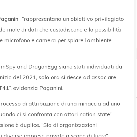
aganini
, “rappresentano un obiettivo privilegiato
de mole di dati che custodiscono e la possibilità
me microfono e camera per spiare l’ambiente
rmSpy and DragonEgg siano stati individuati da
inizio del 2021,
solo ora si riesce ad associare
PT41
“, evidenzia Paganini.
processo di attribuzione di una minaccia ad uno
uando ci si confronta con attori nation-state”
ione è duplice. “Sia di organizzazioni
i diverse imprese private a scopo di lucro”,