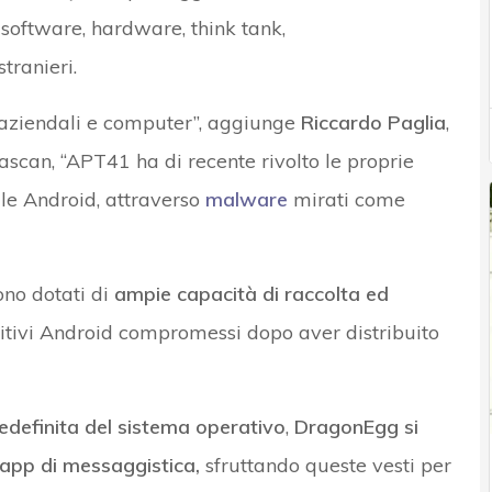
di software, hardware, think tank,
tranieri.
ti aziendali e computer”, aggiunge
Riccardo Paglia
,
can, “APT41 ha di recente rivolto le proprie
ile Android, attraverso
malware
mirati come
no dotati di
ampie capacità di raccolta ed
ositivi Android compromessi dopo aver distribuito
definita del sistema operativo
,
DragonEgg si
 app di messaggistica,
sfruttando queste vesti per