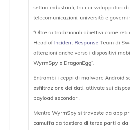
settori industriali, tra cui sviluppatori 
telecomunicazioni, università e governi s
“Oltre ai tradizionali obiettivi come re
Head of
Incident Response
Team di Swas
attenzioni anche verso i dispositivi mob
WyrmSpy e DragonEgg
“.
Entrambi i ceppi di malware Android so
esfiltrazione dei dat
i, attivate sui disp
payload secondari
.
Mentre
WyrmSpy si traveste da app pre
camuffa da tastiera di terze parti o da