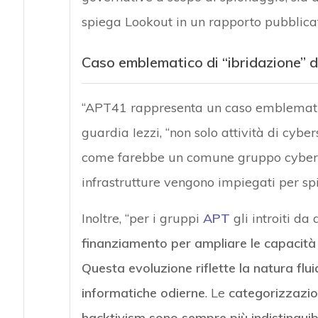
spiega Lookout in un rapporto pubblica
Caso emblematico di “ibridazione” de
“APT41 rappresenta un caso emblematico 
guardia Iezzi, “non solo attività di cybe
come farebbe un comune gruppo cybercri
infrastrutture vengono impiegati per spio
Inoltre, “per i gruppi
APT
gli introiti da
finanziamento per ampliare le capacità o
Questa evoluzione riflette la natura fl
informatiche odierne
. Le
categorizzazion
hacktivism sono sempre più indistinguibi