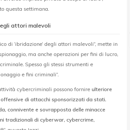
to questa settimana.
gli attori malevoli
di ‘ibridazione’ degli attori malevoli”, mette in
rspionaggio, ma anche operazioni per fini di lucro,
minale. Spesso gli stessi strumenti e
naggio e fini criminali”.
 attività cybercriminali possono fornire
ulteriore
ffensive di attacchi sponsorizzati da stati.
uida, connivente e sovrapposta delle minacce
i tradizionali di cyberwar, cybercrime,
li
“, avverte Iezzi.