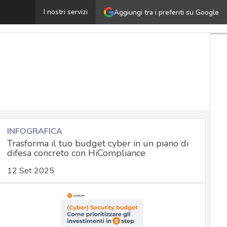
Android nel mirino di APT41: come proteggersi dagl
I nostri servizi
Aggiungi tra i preferiti su Google
INFOGRAFICA
Trasforma il tuo budget cyber in un piano di
difesa concreto con HiCompliance
12 Set 2025