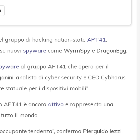
i
el gruppo di hacking nation-state
APT41
,
rso nuovi
spyware
come
WyrmSpy
e
DragonEgg
.
pyware
al gruppo APT41 che opera per il
ganini
, analista di cyber security e CEO Cybhorus,
e statuale per i dispositivi mobili”.
ppo APT41 è ancora
attivo
e rappresenta una
 tutto il mondo.
eoccupante tendenza”, conferma
Pierguido Iezzi
,