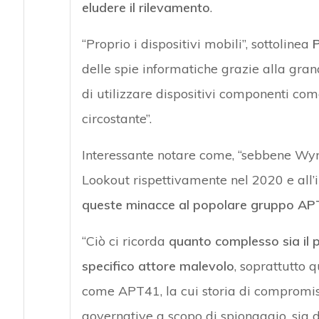
eludere il rilevamento
.
“Proprio i dispositivi mobili”, sottolinea
P
delle spie informatiche grazie alla gran
di utilizzare dispositivi componenti co
circostante”.
Interessante notare come, “sebbene Wy
Lookout rispettivamente nel 2020 e all’
queste minacce al popolare gruppo A
“Ciò ci ricorda
quanto complesso sia il 
specifico attore malevolo
, soprattutto q
come APT41, la cui storia di compromiss
governative a scopo di spionaggio, sia d