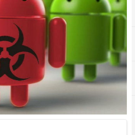
A
Android
r e Malware: le ultime news in tempo reale e gli approfondimenti