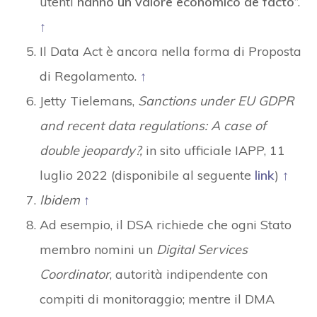
utenti
hanno un valore economico de facto
”.
↑
Il Data Act è ancora nella forma di Proposta
di Regolamento.
↑
Jetty Tielemans,
Sanctions under EU GDPR
and recent data regulations: A case of
double jeopardy?,
in sito ufficiale IAPP, 11
luglio 2022 (disponibile al seguente
link
)
↑
Ibidem
↑
Ad esempio, il DSA richiede che ogni Stato
membro nomini un
Digital Services
Coordinator
, autorità indipendente con
compiti di monitoraggio; mentre il DMA