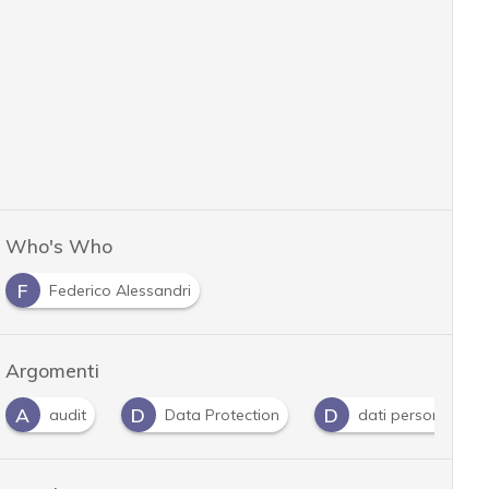
Who's Who
F
Federico Alessandri
Argomenti
A
D
D
audit
Data Protection
dati personali