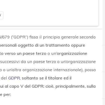
i
679 (“GDPR”) fissa il principio generale secondo
personali oggetto di un trattamento oppure
nto verso un paese terzo
o un’
organizzazione
 successivi da un paese terzo o un’organizzazione
o o un’altra organizzazione internazionale), possa
i del
GDPR
,
soltanto se il titolare ed il
cui al capo V del GDPR: cioè, principalmente, sulla
A
Accountability
e per: