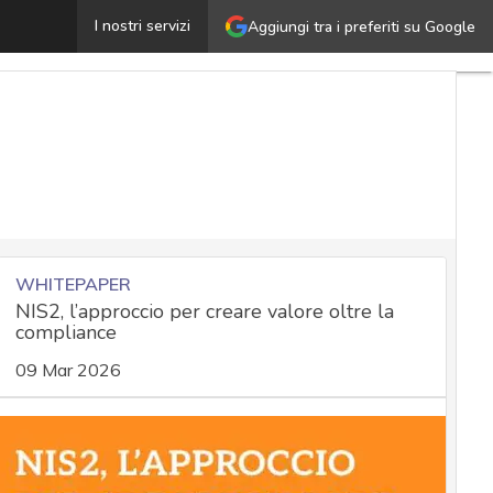
rasferimento di dati personali verso paesi terzi: gli st
I nostri servizi
Aggiungi tra i preferiti su Google
WHITEPAPER
NIS2, l’approccio per creare valore oltre la
compliance
09 Mar 2026