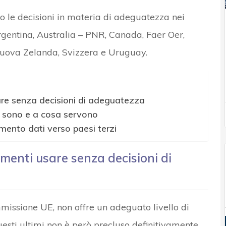
 le decisioni in materia di adeguatezza nei
rgentina, Australia – PNR, Canada, Faer Oer,
 Nuova Zelanda, Svizzera e Uruguay.
are senza decisioni di adeguatezza
a sono e a cosa servono
rimento dati verso paesi terzi
umenti usare senza decisioni di
issione UE, non offre un adeguato livello di
uesti ultimi non è però precluso definitivamente.