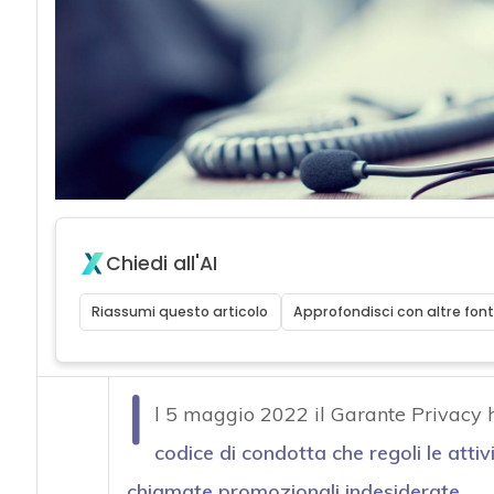
Chiedi all'AI
Riassumi questo articolo
Approfondisci con altre font
I
l 5 maggio 2022 il Garante Privacy ha
codice di condotta che regoli le attiv
chiamate promozionali indesiderate
.