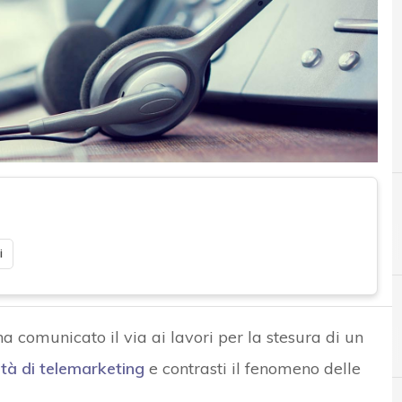
A
Anna Cataleta
i
 comunicato il via ai lavori per la stesura di un
A
Accountability
ità di telemarketing
e contrasti il fenomeno delle