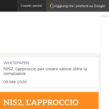
Telemarketing: le novità normative in tema di Registro 
I nostri servizi
Aggiungi tra i preferiti su Google
WHITEPAPER
NIS2, l’approccio per creare valore oltre la
compliance
09 Mar 2026