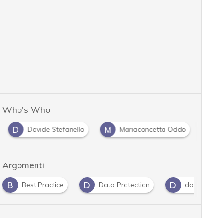
Who's Who
D
M
Davide Stefanello
Mariaconcetta Oddo
Argomenti
B
D
D
Best Practice
Data Protection
dati perso