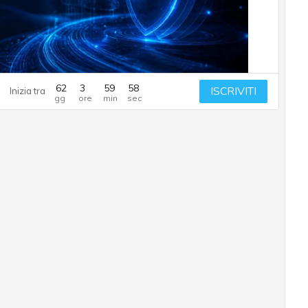
62
3
59
57
ISCRIVITI
Inizia tra