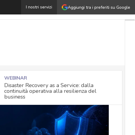
trategia UE per la cyber security e armonizzazione normati
I nostri servizi
Aggiungi tra i preferiti su Google
WEBINAR
Disaster Recovery as a Service: dalla
continuità operativa alla resilienza del
business