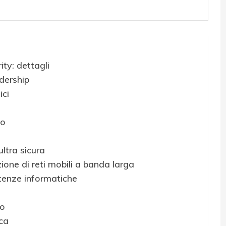
ity: dettagli
dership
ici
eo
ltra sicura
one di reti mobili a banda larga
tenze informatiche
io
ica