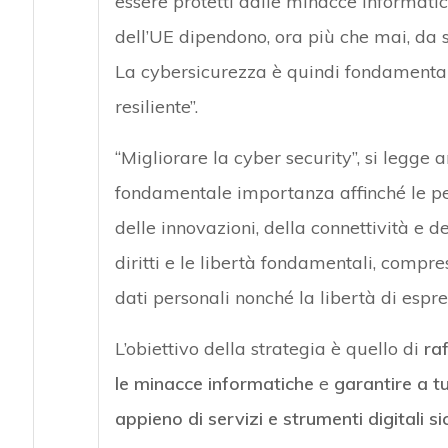
essere protetti dalle minacce informatic
dell’UE dipendono, ora più che mai, da str
La cybersicurezza è quindi fondamental
resiliente”.
“Migliorare la cyber security”, si legge
fondamentale importanza affinché le per
delle innovazioni, della connettività e
diritti e le libertà fondamentali, compres
dati personali nonché la libertà di espre
L’obiettivo della strategia è quello di
raf
le minacce informatiche
e
garantire a tu
appieno di servizi e strumenti digitali sic