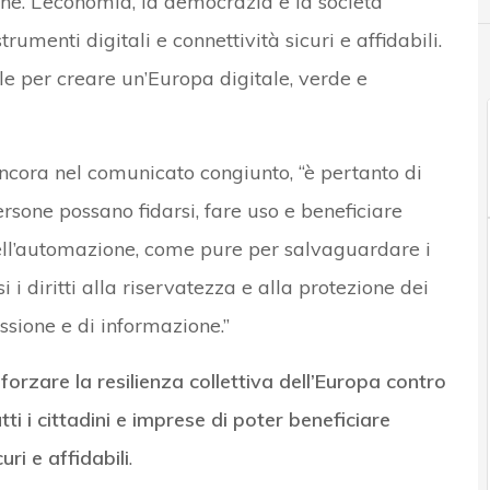
he. L’economia, la democrazia e la società
umenti digitali e connettività sicuri e affidabili.
e per creare un’Europa digitale, verde e
 ancora nel comunicato congiunto, “è pertanto di
sone possano fidarsi, fare uso e beneficiare
 dell’automazione, come pure per salvaguardare i
i i diritti alla riservatezza e alla protezione dei
ssione e di informazione.”
forzare la resilienza collettiva dell’Europa contro
tti i cittadini e imprese di poter beneficiare
uri e affidabili
.