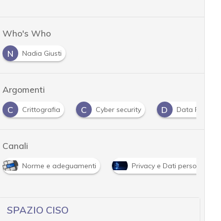
Who's Who
N
Nadia Giusti
Argomenti
C
C
D
Crittografia
Cyber security
Data Protect
Canali
Norme e adeguamenti
Privacy e Dati personali
SPAZIO CISO