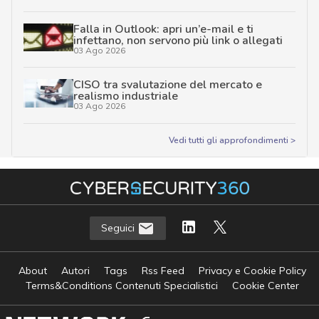
Falla in Outlook: apri un’e-mail e ti
infettano, non servono più link o allegati
03 Ago 2026
CISO tra svalutazione del mercato e
realismo industriale
03 Ago 2026
Vedi tutti gli approfondimenti >
Seguici
About
Autori
Tags
Rss Feed
Privacy e Cookie Policy
Terms&Conditions Contenuti Specialistici
Cookie Center