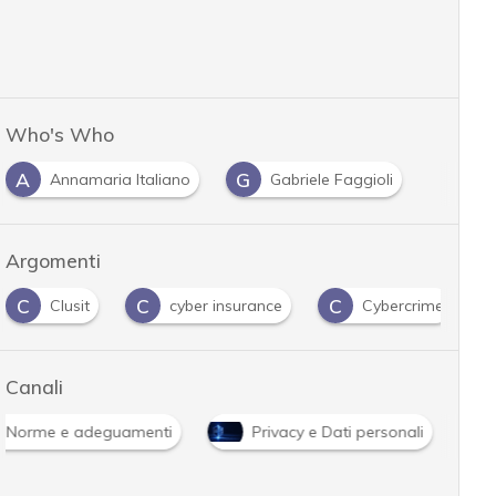
Who's Who
A
G
Annamaria Italiano
Gabriele Faggioli
Argomenti
C
C
C
Clusit
cyber insurance
Cybercrime
Canali
Norme e adeguamenti
Privacy e Dati personali