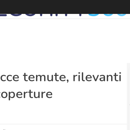
R
cce temute, rilevanti
coperture