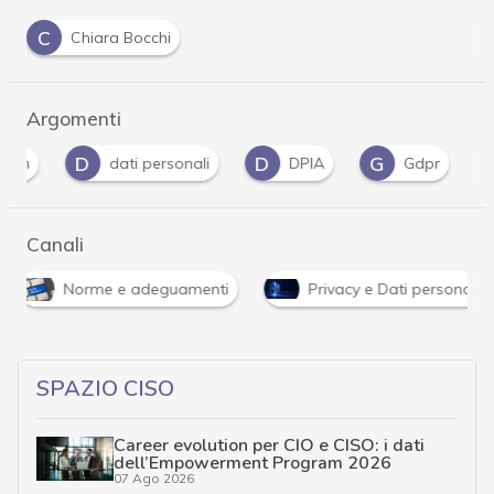
C
Chiara Bocchi
Argomenti
D
D
G
I
dati personali
DPIA
Gdpr
i
Canali
Norme e adeguamenti
Privacy e Dati personali
SPAZIO CISO
Career evolution per CIO e CISO: i dati
dell’Empowerment Program 2026
07 Ago 2026