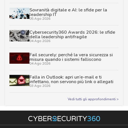
Sovranità digitale e AI: le sfide per la
leadership IT
05 Ago 2026
Cybersecurity360 Awards 2026: le sfide
della leadership antifragile
04 Ago 2026
Fail securely: perché la vera sicurezza si
misura quando i sistemi falliscono
04 Ago 2026
Falla in Outlook: apri un’e-mail e ti
infettano, non servono più link o allegati
03 Ago 2026
Vedi tutti gli approfondimenti >