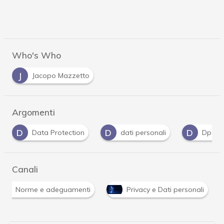
Who's Who
J
Jacopo Mazzetto
Argomenti
D
D
G
G
dati personali
Dpo
Gdpr
gu
Canali
Norme e adeguamenti
Privacy e Dati personali