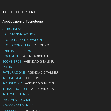
TUTTE LE TESTATE
Applicazioni e Tecnologie
AI4BUSINESS
BIGDATA4INNOVATION
BLOCKCHAIN4INNOVATION
CLOUD COMPUTING
ZEROUNO
CYBERSECURITY360
DOCUMENTI
AGENDADIGITALE.EU
ECOMMERCE
AGENDADIGITALE.EU
ESG360
FATTURAZIONE
AGENDADIGITALE.EU
INDUSTRIA 4.0
CORCOM
INDUSTRY 4.0
AGENDADIGITALE.EU
INFRASTRUTTURE
AGENDADIGITALE.EU
INTERNET4THINGS
PAGAMENTIDIGITALI
RISKMANAGEMENT360
DATA CENTER
ZEROUNO