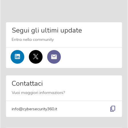
Segui gli ultimi update
Entra nella community
Contattaci
Vuoi maggiori informazioni?
content_copy
info@cybersecurity360.it