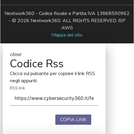
Nextwork360 - Codice fiscale e Partita IVA 13868590962
- © 2026 Nextwork360. ALL RIGHTS RESERVED. ISP
AWS
Mappa del sito
close
Codice Rss
Clicca sul pulsante per copiare il link RSS
negli appunti.
RSS link
COPIA LINK