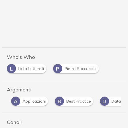
Who's Who
L
P
Lidia Letterelli
Pietro Boccaccini
Argomenti
A
B
D
Applicazioni
Best Practice
Data Prote
Canali