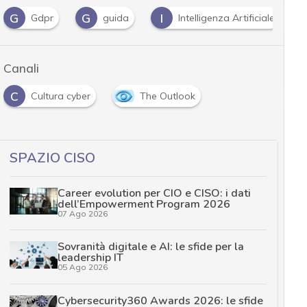
G
G
I
Gdpr
guida
Intelligenza Artificiale
Canali
C
Cultura cyber
The Outlook
SPAZIO CISO
Career evolution per CIO e CISO: i dati
dell’Empowerment Program 2026
07 Ago 2026
Sovranità digitale e AI: le sfide per la
leadership IT
05 Ago 2026
Cybersecurity360 Awards 2026: le sfide