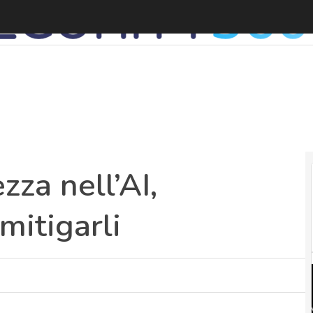
Q
zza nell’AI,
mitigarli