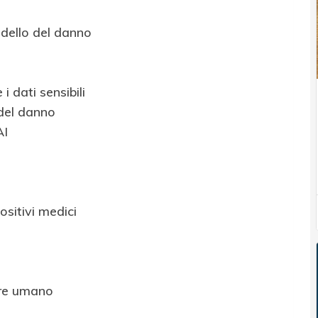
odello del danno
i dati sensibili
del danno
AI
ositivi medici
ere umano