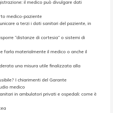
gistrazione: il medico può divulgare dati
rto medico-paziente
care a terzi i dati sanitari del paziente, in
isporre “distanze di cortesia” o sistemi di
 farla materialmente il medico o anche il
erata una misura utile finalizzata alla
ibile? I chiarimenti del Garante
tudio medico
itari in ambulatori privati e ospedali: come è
cea