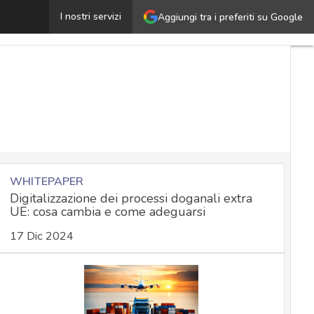
mpatto privacy in ambito sanitario, tra interesse alla sal
I nostri servizi
Aggiungi tra i preferiti su Google
WHITEPAPER
Digitalizzazione dei processi doganali extra
UE: cosa cambia e come adeguarsi
17 Dic 2024