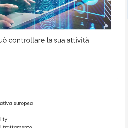
mativa europea
ity
el trattamento