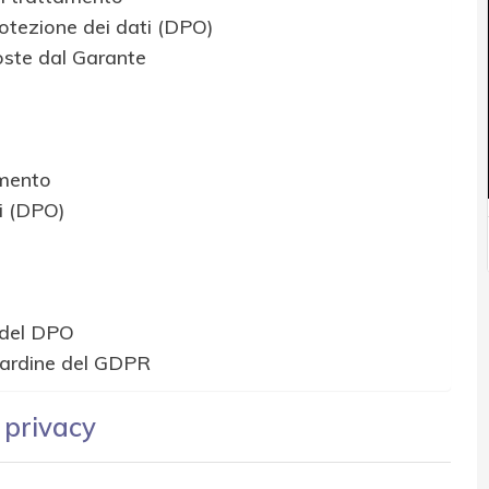
rotezione dei dati (DPO)
oste dal Garante
amento
ti (DPO)
 del DPO
 cardine del GDPR
 privacy