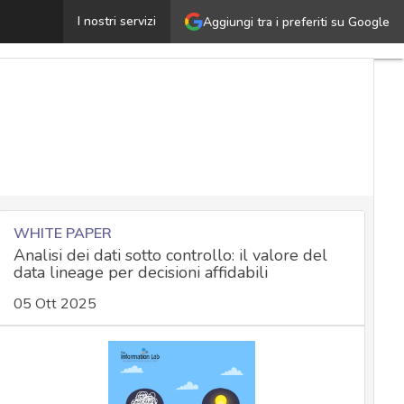
Il DPO non può essere legale rappresentante dell’azienda
I nostri servizi
Aggiungi tra i preferiti su Google
WHITE PAPER
Analisi dei dati sotto controllo: il valore del
data lineage per decisioni affidabili
05 Ott 2025