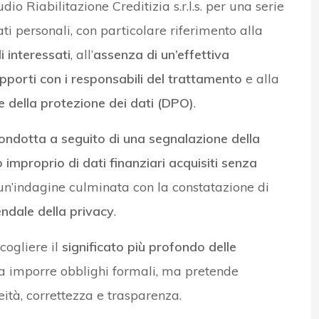
io Riabilitazione Creditizia s.r.l.s. per una serie
ati personali, con particolare riferimento alla
 interessati
, all’
assenza di un’effettiva
apporti con i responsabili del trattamento
e alla
e della protezione dei dati (DPO)
.
ondotta a seguito di una segnalazione della
o improprio di dati finanziari acquisiti senza
un’indagine culminata con la constatazione di
endale della privacy
.
cogliere il
significato più profondo delle
a a imporre obblighi formali, ma pretende
ceità, correttezza e trasparenza.