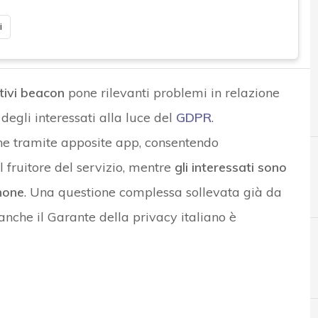
i
tivi beacon
pone rilevanti problemi in relazione
 degli interessati alla luce del
GDPR
.
nche tramite apposite app, consentendo
 fruitore del servizio, mentre
gli interessati sono
hone
. Una questione complessa sollevata già da
 anche il Garante della privacy italiano è
A
A
Accountability
Applicazioni