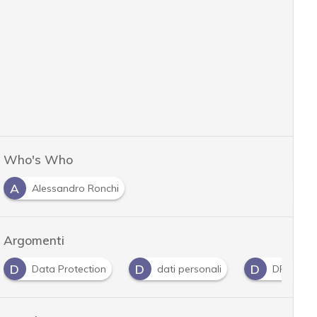
Who's Who
A
Alessandro Ronchi
Argomenti
D
D
D
Data Protection
dati personali
DPIA