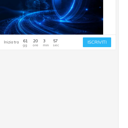
61
20
3
56
ISCRIVITI
Inizia tra