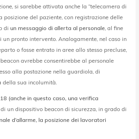
azione, si sarebbe attivata anche la “telecamera di
a posizione del paziente, con registrazione delle
o di
un messaggio di allerta al personale
, al fine
 di un pronto intervento. Analogamente, nel caso in
eparto o fosse entrato in aree allo stesso precluse,
il beacon avrebbe consentirebbe al personale
esso alla postazione nella guardiola, di
 della sua incolumità.
 (anche in questo caso, una verifica
o di un dispositivo beacon di sicurezza, in grado di
gnale d’allarme, la posizione dei lavoratori