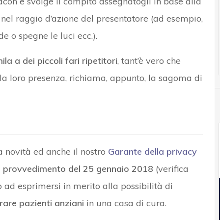
acon e svolge il compito assegnatogli in base alla
el raggio d’azione del presentatore (ad esempio,
de o spegne le luci ecc.).
mila a dei piccoli fari ripetitori
, tant’è vero che
a la loro presenza, richiama, appunto, la sagoma di
na novità ed anche il nostro
Garante della privacy
l
provvedimento del 25 gennaio 2018
(verifica
 ad esprimersi in merito alla possibilità di
rare pazienti anziani
in una casa di cura.