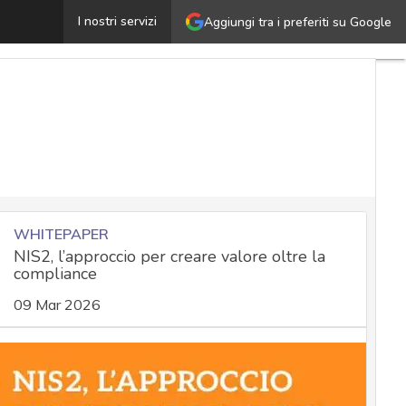
GDPR: governare i trattamenti di dati personali per gene
I nostri servizi
Aggiungi tra i preferiti su Google
WHITEPAPER
NIS2, l’approccio per creare valore oltre la
compliance
09 Mar 2026