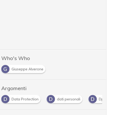
Who's Who
G
Giuseppe Alverone
Argomenti
D
D
G
G
dati personali
Dpo
Gdpr
guid