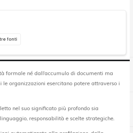
re fonti
ità formale né dall’accumulo di documenti ma
ui le organizzazioni esercitano potere attraverso i
 letto nel suo significato più profondo sia
D
D
Data Breach
Data Protection
linguaggio, responsabilità e scelte strategiche.